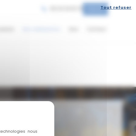
Tout refuser
06 25 55 81 78
DEVIS
iserie
Nos réalisations
Avis
Contact
 technologies nous