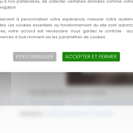
 qu'à nos partenaires, de collecter certaines données comme votre
vigation.
servent à personnaliser votre expérience, mesurer notre audien
ntes. Les cookies essentiels au fonctionnement du site sont autom
res, votre accord est nécessaire. Vous gardez le contrôle : ac
33 B RUE
érences à tout moment via les paramètres de cookies.
06 25 55
Ecrivez
Samed
PERSONNALISER
ACCEPTER ET FERMER
Copyright © 2026 Jmm Brico travaux
og
Activités
Mentions Légales
Charte d’utilisation des donn
Réalisation :
Horizon, Site internet à Toulouse