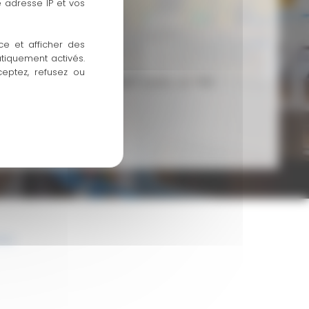
 adresse IP et vos
ce et afficher des
atiquement activés.
ceptez, refusez ou
 JACQUES BREL 33910 SAINT-DENIS-DE-PILE
 81 78
-moi
i
9h à 18h
ées